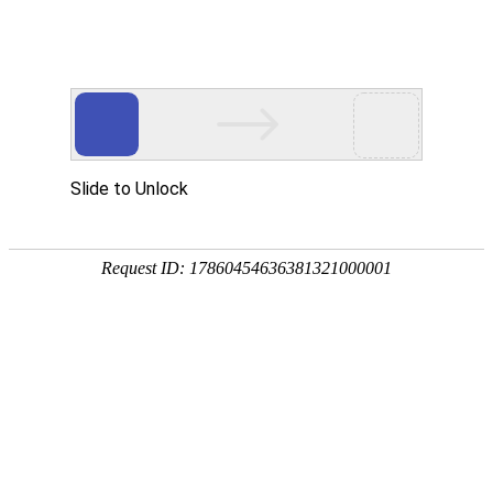
您好！欢迎访问子龙土石方工程官网，咨询热线：0571
网站首页
公司简介
企业
当前位置：
首页
>
工程案例
>
土地整理
专业爆破
基地