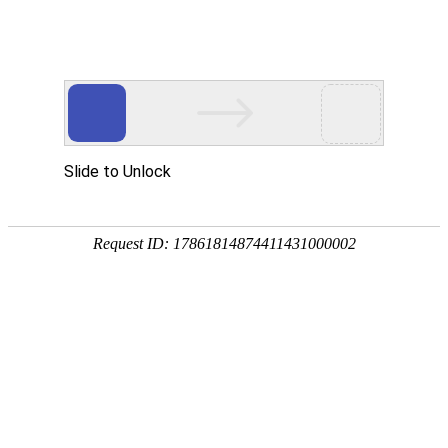
您好！欢迎访问子龙土石方工程官网，咨询热线：0571
网站首页
公司简介
企业
当前位置：
首页
>
工程案例
>
土地整理
专业爆破
基地