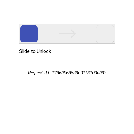
-64886767
环境
工程案例
资质证书
新闻动态
开挖
地灾治理
土地整理
房建工程
地灾治理