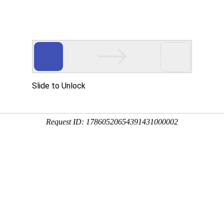
-64886767
环境
工程案例
资质证书
新闻动态
安全生产许可证副本（安监）
上一页
地质灾害防治单位证书
下一页
安全生产许可证副本-建设厅